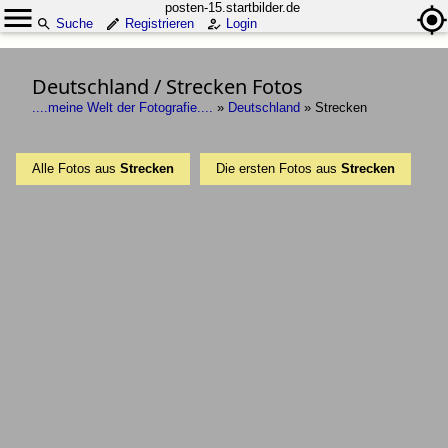
posten-15.startbilder.de
Suche
Registrieren
Login
Deutschland / Strecken Fotos
....meine Welt der Fotografie....
»
Deutschland
»
Strecken
Alle Fotos aus
Strecken
Die ersten Fotos aus
Strecken