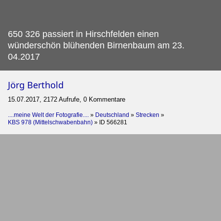
650 326 passiert in Hirschfelden einen
wünderschön blühenden Birnenbaum am 23.
04.2017
Jörg Berthold
15.07.2017, 2172 Aufrufe, 0 Kommentare
....meine Welt der Fotografie....
»
Deutschland
»
Strecken
»
KBS 978 (Mittelschwabenbahn)
»
ID 566281